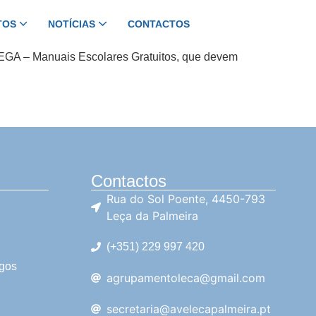
TOS
NOTÍCIAS
CONTACTOS
CONTRATAÇÃO DE ESCOLA
 MEGA – Manuais Escolares Gratuitos, que devem
Contactos
Rua do Sol Poente, 4450-793
Leça da Palmeira
(+351) 229 997 420
rgos
agrupamentoleca@gmail.com
secretaria@avelecapalmeira.pt