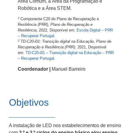
Área Comum, a Área da Programação e
Robótica e a Área STEM.
1
Componente C20 do Plano de Recuperação e
Resiliência (PRR),
Plano de Recuperação e
Resiliência,
2022, Disponível em:
Escola Digital – PRR
– Recuperar Portugal
.
2
TD-C20-i01: Transição digital na Educação
,
Plano de
Recuperação e Resiliência (PRR)
, 2021, Disponível
em:
TD-C20-i01 – Transição digital na Educação – PRR
– Recuperar Portugal
.
Coordenador |
Manuel Barreiro
Objetivos
A instalação de LED nos estabelecimentos de ensino
com
2.º e 3.º ciclos do ensino básico e/ou ensino