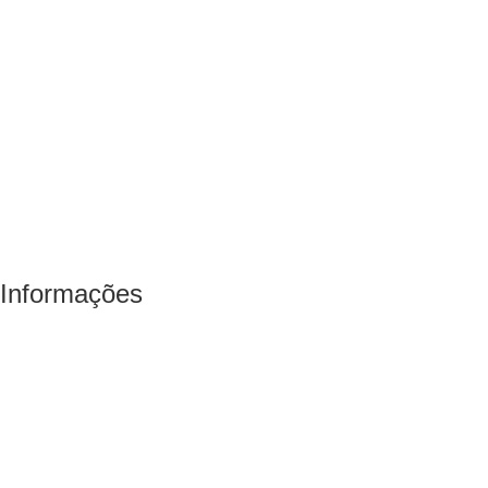
Informações
Direção
Conselho Pedagógico
Conselho Geral
Conselho Administrativo
Coordenações e outros cargos
Associação de Pais