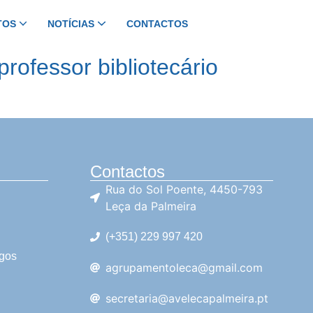
TOS
NOTÍCIAS
CONTACTOS
CONTRATAÇÃO DE ESCOLA
rofessor bibliotecário
Contactos
Rua do Sol Poente, 4450-793
Leça da Palmeira
(+351) 229 997 420
rgos
agrupamentoleca@gmail.com
secretaria@avelecapalmeira.pt